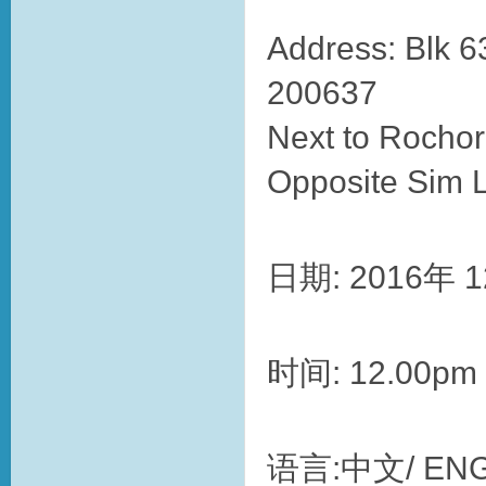
Address: Blk 
200637
Next to Rochor 
Opposite Sim 
日期: 2016年 
时间: 12.00pm 
语言:中文/ ENG