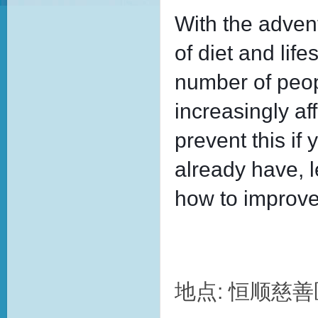
With the adven
of diet and life
number of peop
increasingly af
prevent this if
already have, l
how to improve 
地点: 恒顺慈