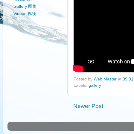
Gallery 图集
Videos 视频
Posted by
Web Master
at
09:01
Labels:
gallery
Newer Post